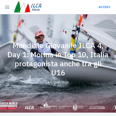
ACCEDI
Mondiale Giovanile ILCA 4,
Day 1: Morina in Top 10, Italia
protagonista anche tra gli
U16
4 August 2026