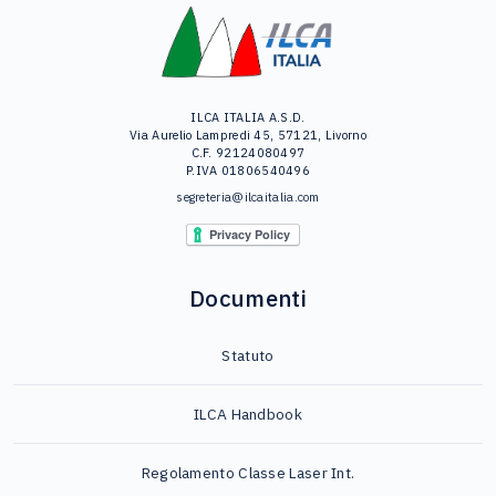
ILCA ITALIA A.S.D.
Via Aurelio Lampredi 45, 57121, Livorno
C.F. 92124080497
P.IVA 01806540496
segreteria@ilcaitalia.com
Documenti
Statuto
ILCA Handbook
Regolamento Classe Laser Int.