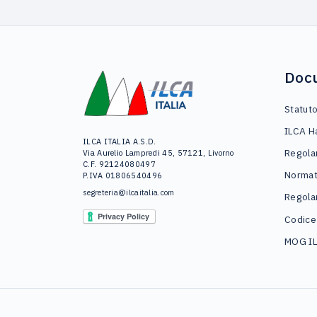
Doc
Statut
ILCA H
ILCA ITALIA A.S.D.
Regola
Via Aurelio Lampredi 45, 57121, Livorno
C.F. 92124080497
Normat
P.IVA 01806540496
segreteria@ilcaitalia.com
Regola
Codice
MOG I