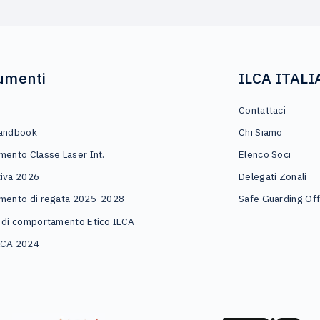
umenti
ILCA ITALI
o
Contattaci
andbook
Chi Siamo
mento Classe Laser Int.
Elenco Soci
iva 2026
Delegati Zonali
mento di regata 2025-2028
Safe Guarding Off
 di comportamento Etico ILCA
LCA 2024