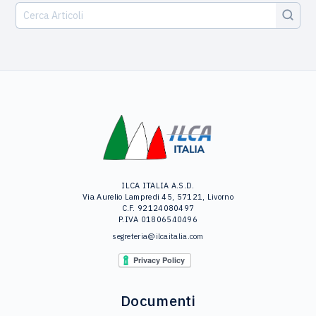
ILCA ITALIA A.S.D.
Via Aurelio Lampredi 45, 57121, Livorno
C.F. 92124080497
P.IVA 01806540496
segreteria@ilcaitalia.com
Documenti