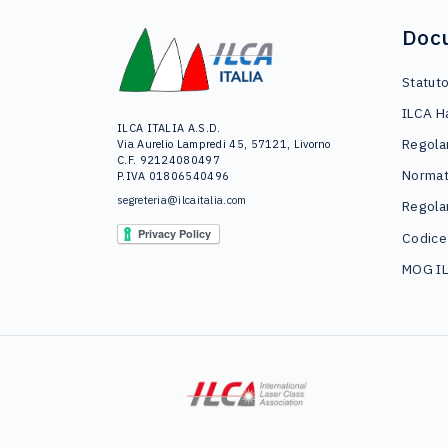
Doc
Statut
ILCA H
ILCA ITALIA A.S.D.
Regola
Via Aurelio Lampredi 45, 57121, Livorno
C.F. 92124080497
Normat
P.IVA 01806540496
segreteria@ilcaitalia.com
Regola
Codice
MOG I