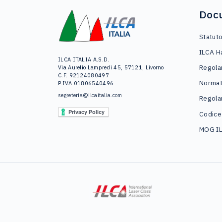
Doc
Statut
ILCA H
ILCA ITALIA A.S.D.
Regola
Via Aurelio Lampredi 45, 57121, Livorno
C.F. 92124080497
Normat
P.IVA 01806540496
segreteria@ilcaitalia.com
Regola
Codice
MOG I