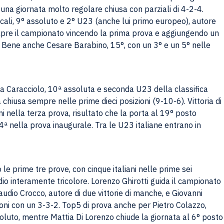
una giornata molto regolare chiusa con parziali di 4-2-4.
ali, 9° assoluto e 2° U23 (anche lui primo europeo), autore
i apre il campionato vincendo la prima prova e aggiungendo un
. Bene anche Cesare Barabino, 15°, con un 3° e un 5° nelle
 Caracciolo, 10ª assoluta e seconda U23 della classifica
a chiusa sempre nelle prime dieci posizioni (9-10-6). Vittoria di
i nella terza prova, risultato che la porta al 19° posto
4ª nella prova inaugurale. Tra le U23 italiane entrano in
e prime tre prove, con cinque italiani nelle prime sei
dio interamente tricolore. Lorenzo Ghirotti guida il campionato
laudio Crocco, autore di due vittorie di manche, e Giovanni
oni con un 3-3-2. Top5 di prova anche per Pietro Colazzo,
luto, mentre Mattia Di Lorenzo chiude la giornata al 6° posto