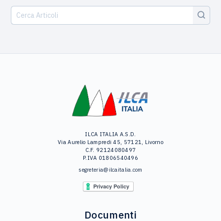
ILCA ITALIA A.S.D.
Via Aurelio Lampredi 45, 57121, Livorno
C.F. 92124080497
P.IVA 01806540496
segreteria@ilcaitalia.com
Documenti