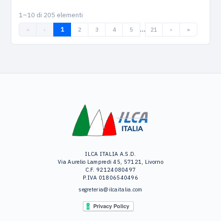
1–10 di 205 elementi
…
«
‹
1
2
3
4
5
21
›
»
ILCA ITALIA A.S.D.
Via Aurelio Lampredi 45, 57121, Livorno
C.F. 92124080497
P.IVA 01806540496
segreteria@ilcaitalia.com