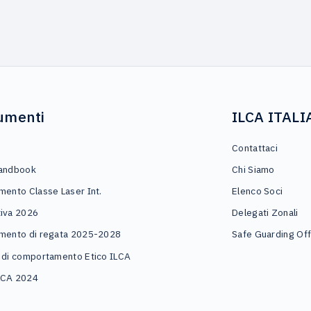
umenti
ILCA ITALI
o
Contattaci
andbook
Chi Siamo
mento Classe Laser Int.
Elenco Soci
iva 2026
Delegati Zonali
mento di regata 2025-2028
Safe Guarding Off
 di comportamento Etico ILCA
LCA 2024