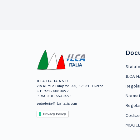
Doc
Statut
ILCA H
ILCA ITALIA A.S.D.
Regola
Via Aurelio Lampredi 45, 57121, Livorno
C.F. 92124080497
Normat
P.IVA 01806540496
segreteria@ilcaitalia.com
Regola
Codice
MOG I