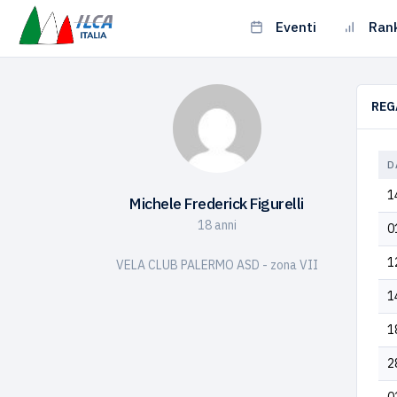
Eventi
Ran
REG
D
1
Michele Frederick Figurelli
18 anni
0
1
VELA CLUB PALERMO ASD - zona VII
1
1
2