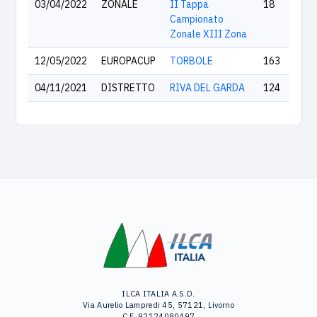
03/04/2022
ZONALE
II Tappa
18
Campionato
Zonale XIII Zona
12/05/2022
EUROPACUP
TORBOLE
163
04/11/2021
DISTRETTO
RIVA DEL GARDA
124
ILCA ITALIA A.S.D.
Via Aurelio Lampredi 45, 57121, Livorno
C.F. 92124080497