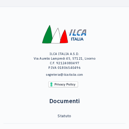
ILCA ITALIA A.S.D.
Via Aurelio Lampredi 45, 57121, Livorno
C.F. 92124080497
P.IVA 01806540496
segreteria@ilcaitalia.com
Documenti
Statuto