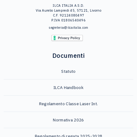
ILCA ITALIA A.S.D.
Via Aurelio Lampredi 45, 57121, Livorno
C.F. 92124080497
P.IVA 01806540496
segreteria@ilcaitalia.com
Documenti
Statuto
ILCA Handbook
Regolamento Classe Laser Int.
Normativa 2026
Regolamento di regata 2025-2028