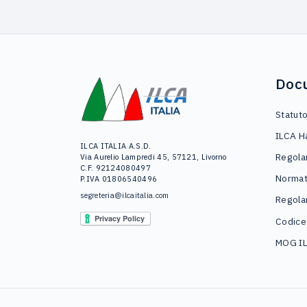
Doc
Statut
ILCA H
ILCA ITALIA A.S.D.
Regola
Via Aurelio Lampredi 45, 57121, Livorno
C.F. 92124080497
Normat
P.IVA 01806540496
segreteria@ilcaitalia.com
Regola
Codice
MOG I