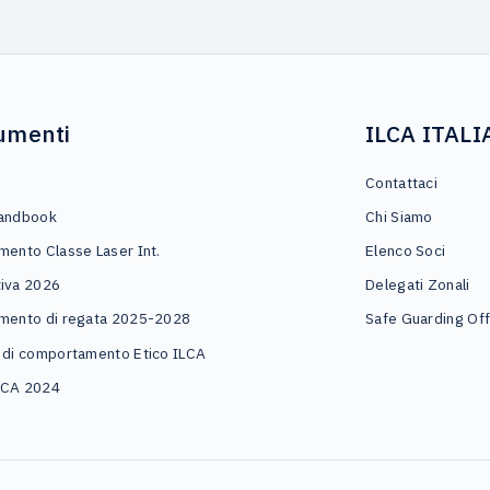
umenti
ILCA ITALI
o
Contattaci
andbook
Chi Siamo
mento Classe Laser Int.
Elenco Soci
iva 2026
Delegati Zonali
mento di regata 2025-2028
Safe Guarding Off
 di comportamento Etico ILCA
LCA 2024