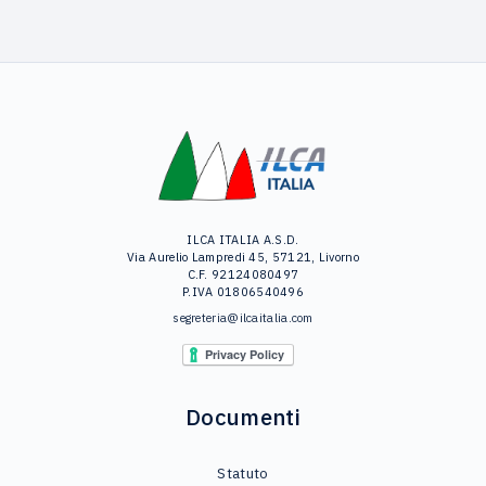
ILCA ITALIA A.S.D.
Via Aurelio Lampredi 45, 57121, Livorno
C.F. 92124080497
P.IVA 01806540496
segreteria@ilcaitalia.com
Documenti
Statuto