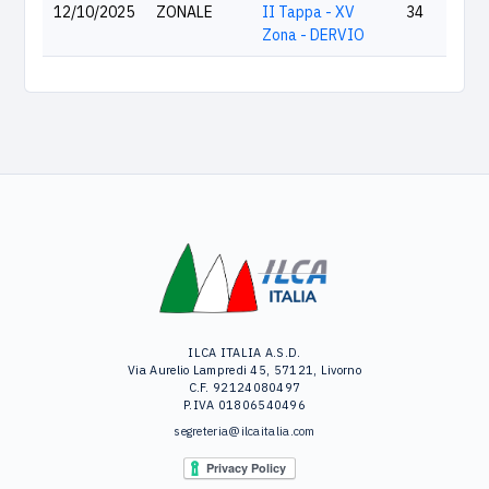
12/10/2025
ZONALE
II Tappa - XV
34
Zona - DERVIO
ILCA ITALIA A.S.D.
Via Aurelio Lampredi 45, 57121, Livorno
C.F. 92124080497
P.IVA 01806540496
segreteria@ilcaitalia.com