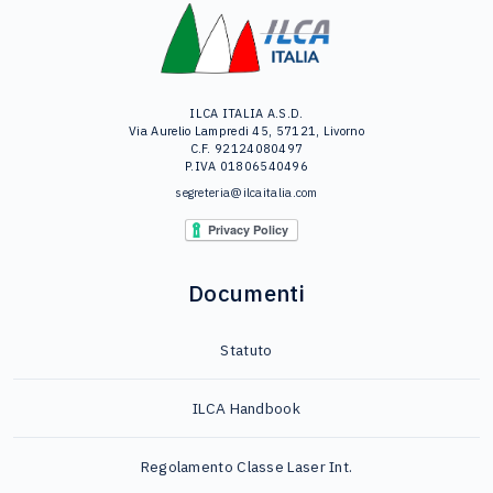
ILCA ITALIA A.S.D.
Via Aurelio Lampredi 45, 57121, Livorno
C.F. 92124080497
P.IVA 01806540496
segreteria@ilcaitalia.com
Documenti
Statuto
ILCA Handbook
Regolamento Classe Laser Int.