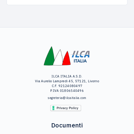
ILCA ITALIA A.S.D.
Via Aurelio Lampredi 45, 57121, Livorno
C.F. 92124080497
P.IVA 01806540496
segreteria@ilcaitalia.com
Documenti