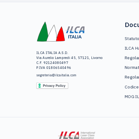
Doc
Statut
ILCA H
ILCA ITALIA A.S.D.
Regola
Via Aurelio Lampredi 45, 57121, Livorno
C.F. 92124080497
Normat
P.IVA 01806540496
segreteria@ilcaitalia.com
Regola
Codice
MOG I