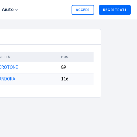
Aiuto
ACCEDI
REGISTRATI
CITTÀ
POS.
CROTONE
89
ANDORA
116