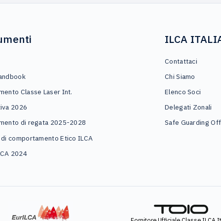
umenti
ILCA ITALI
o
Contattaci
andbook
Chi Siamo
mento Classe Laser Int.
Elenco Soci
iva 2026
Delegati Zonali
mento di regata 2025-2028
Safe Guarding Off
 di comportamento Etico ILCA
LCA 2024
Fornitore Ufficiale Classe ILCA It