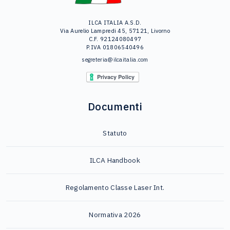
ILCA ITALIA A.S.D.
Via Aurelio Lampredi 45, 57121, Livorno
C.F. 92124080497
P.IVA 01806540496
segreteria@ilcaitalia.com
Documenti
Statuto
ILCA Handbook
Regolamento Classe Laser Int.
Normativa 2026