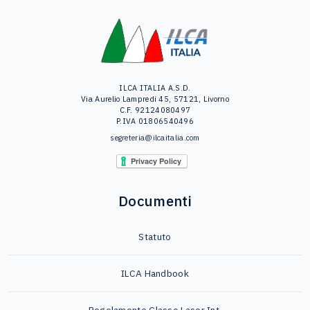
ILCA ITALIA A.S.D.
Via Aurelio Lampredi 45, 57121, Livorno
C.F. 92124080497
P.IVA 01806540496
segreteria@ilcaitalia.com
Documenti
Statuto
ILCA Handbook