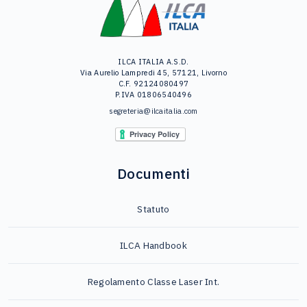
ILCA ITALIA A.S.D.
Via Aurelio Lampredi 45, 57121, Livorno
C.F. 92124080497
P.IVA 01806540496
segreteria@ilcaitalia.com
Documenti
Statuto
ILCA Handbook
Regolamento Classe Laser Int.