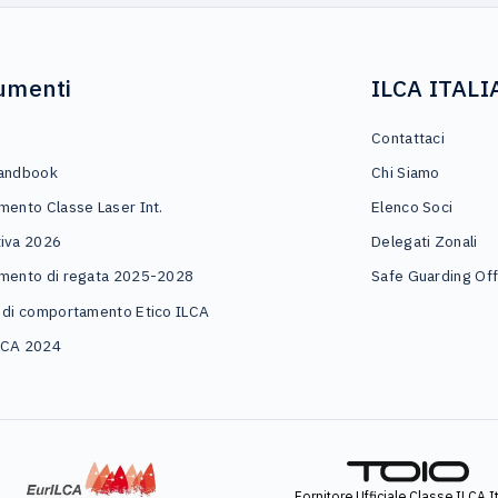
umenti
ILCA ITALI
o
Contattaci
andbook
Chi Siamo
mento Classe Laser Int.
Elenco Soci
iva 2026
Delegati Zonali
mento di regata 2025-2028
Safe Guarding Off
 di comportamento Etico ILCA
LCA 2024
Fornitore Ufficiale Classe ILCA It