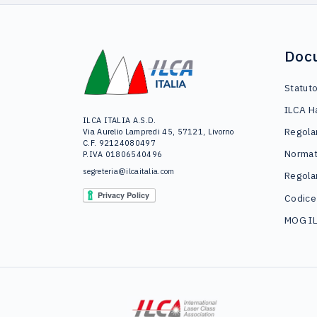
Doc
Statut
ILCA H
ILCA ITALIA A.S.D.
Regola
Via Aurelio Lampredi 45, 57121, Livorno
C.F. 92124080497
Normat
P.IVA 01806540496
segreteria@ilcaitalia.com
Regola
Codice
MOG I