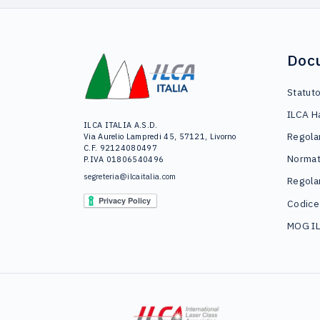
Doc
Statut
ILCA H
ILCA ITALIA A.S.D.
Regola
Via Aurelio Lampredi 45, 57121, Livorno
C.F. 92124080497
Normat
P.IVA 01806540496
segreteria@ilcaitalia.com
Regola
Codice
MOG I