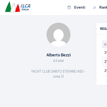
Eventi
Ran
REG
D
1
Alberto Bezzi
63 anni
2
2
YACHT CLUB SANTO STEFANO ASD -
zona II