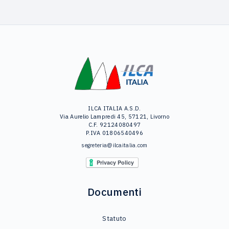
ILCA ITALIA A.S.D.
Via Aurelio Lampredi 45, 57121, Livorno
C.F. 92124080497
P.IVA 01806540496
segreteria@ilcaitalia.com
Documenti
Statuto