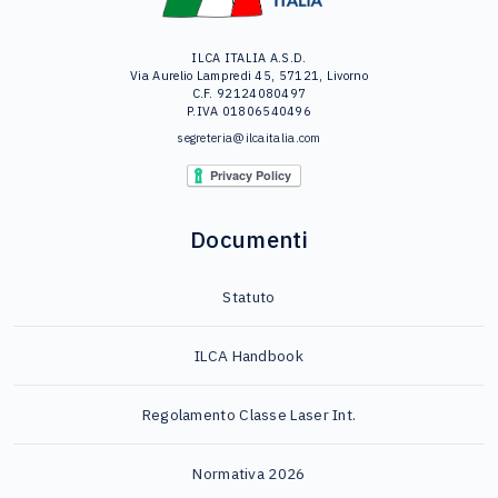
ILCA ITALIA A.S.D.
Via Aurelio Lampredi 45, 57121, Livorno
C.F. 92124080497
P.IVA 01806540496
segreteria@ilcaitalia.com
Documenti
Statuto
ILCA Handbook
Regolamento Classe Laser Int.
Normativa 2026