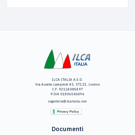
ILCA ITALIA A.S.D.
Via Aurelio Lampredi 45, 57121, Livorno
C.F. 92124080497
P.IVA 01806540496
segreteria@ilcaitalia.com
Documenti