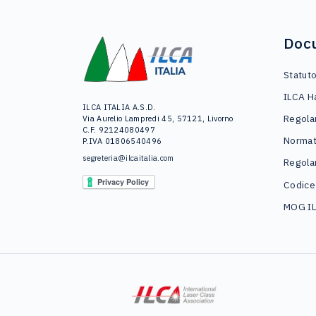
Doc
Statut
ILCA H
ILCA ITALIA A.S.D.
Regola
Via Aurelio Lampredi 45, 57121, Livorno
C.F. 92124080497
Normat
P.IVA 01806540496
segreteria@ilcaitalia.com
Regola
Codice
MOG I