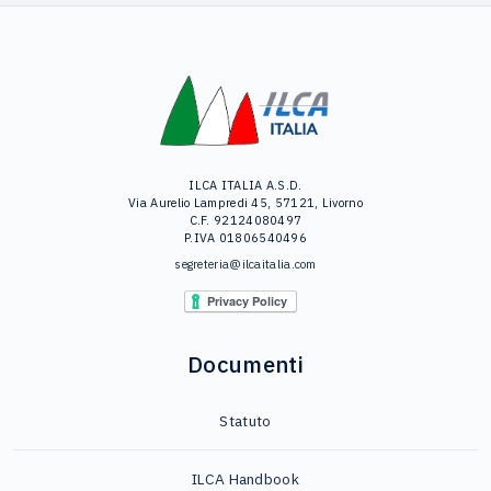
ILCA ITALIA A.S.D.
Via Aurelio Lampredi 45, 57121, Livorno
C.F. 92124080497
P.IVA 01806540496
segreteria@ilcaitalia.com
Documenti
Statuto
ILCA Handbook