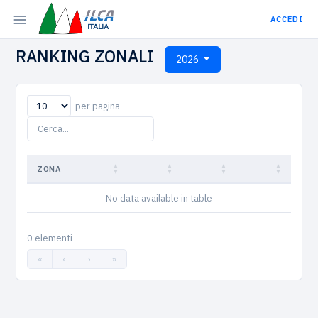
ACCEDI
RANKING ZONALI
2026
per pagina
ZONA
No data available in table
0 elementi
«
‹
›
»