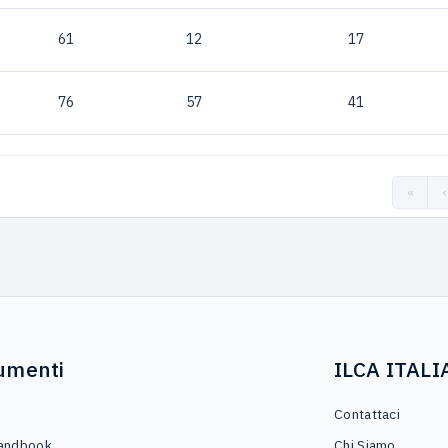
61
12
17
76
57
41
«
‹
umenti
ILCA ITALI
o
Contattaci
andbook
Chi Siamo