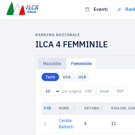
Eventi
Ran
RANKING NAZIONALE
ILCA 4 FEMMINILE
Maschile
Femminile
Tutti
U16
U18
per pagina
CSV
Excel
PDF
POS.
NOME
ORTONA
RIVA DEL GA
Cecilia
4
11
1
Belletti