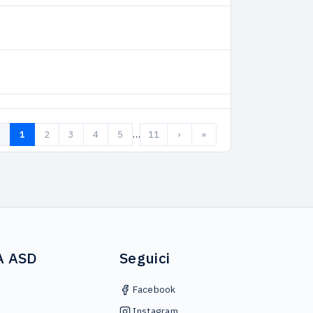
…
1
2
3
4
5
11
›
»
A ASD
Seguici
Facebook
Instagram