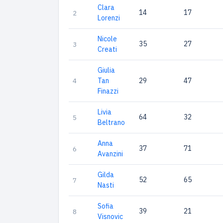
Clara
14
17
2
Lorenzi
Nicole
35
27
3
Creati
Giulia
4
Tan
29
47
Finazzi
Livia
64
32
5
Beltrano
Anna
37
71
6
Avanzini
Gilda
52
65
7
Nasti
Sofia
39
21
8
Visnovic