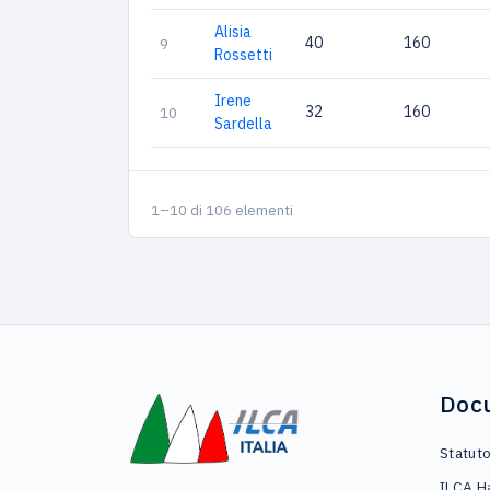
Alisia
40
160
9
Rossetti
Irene
32
160
10
Sardella
1–10 di 106 elementi
Doc
Statut
ILCA H