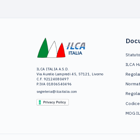
Doc
Statut
ILCA H
ILCA ITALIA A.S.D.
Regola
Via Aurelio Lampredi 45, 57121, Livorno
C.F. 92124080497
Normat
P.IVA 01806540496
segreteria@ilcaitalia.com
Regola
Codice
MOG I