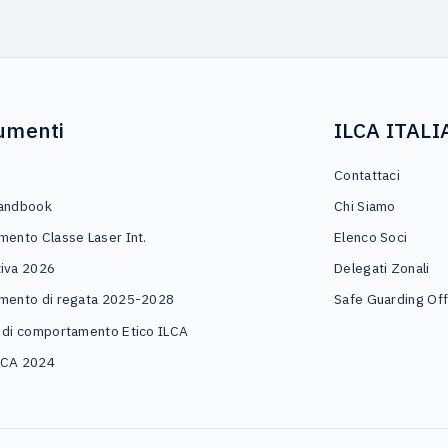
umenti
ILCA ITALI
o
Contattaci
andbook
Chi Siamo
mento Classe Laser Int.
Elenco Soci
iva 2026
Delegati Zonali
mento di regata 2025-2028
Safe Guarding Off
 di comportamento Etico ILCA
LCA 2024