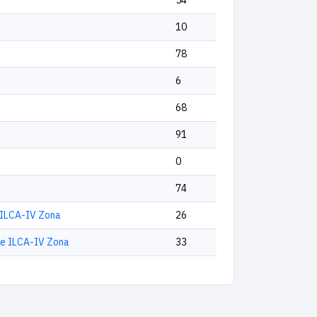
54
10
78
6
68
91
0
74
 ILCA-IV Zona
26
le ILCA-IV Zona
33