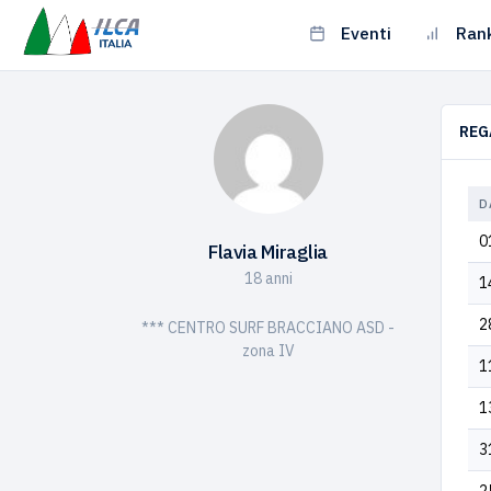
Eventi
Ran
REG
D
0
Flavia Miraglia
18 anni
1
2
*** CENTRO SURF BRACCIANO ASD -
zona IV
1
1
3