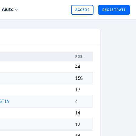
Aiuto
ACCEDI
REGISTRATI
POS.
44
158
17
OSTIA
4
14
12