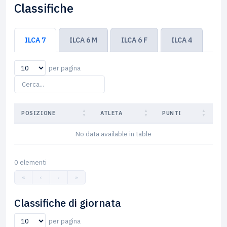
Classifiche
ILCA 7
ILCA 6 M
ILCA 6 F
ILCA 4
per pagina
POSIZIONE
ATLETA
PUNTI
No data available in table
0 elementi
«
‹
›
»
Classifiche di giornata
per pagina