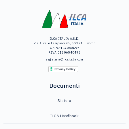
ILCA ITALIA A.S.D.
Via Aurelio Lampredi 45, 57121, Livorno
C.F. 92124080497
P.IVA 01806540496
segreteria@ilcaitalia.com
Documenti
Statuto
ILCA Handbook