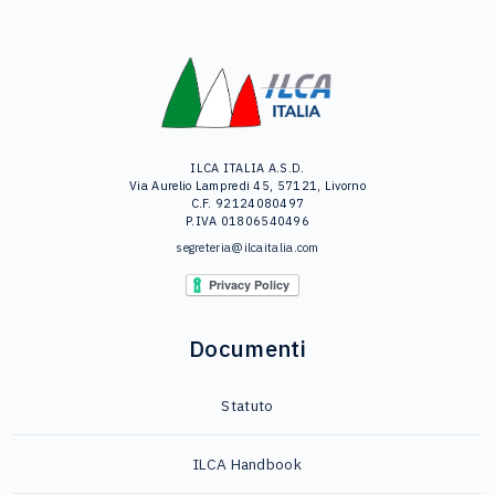
ILCA ITALIA A.S.D.
Via Aurelio Lampredi 45, 57121, Livorno
C.F. 92124080497
P.IVA 01806540496
segreteria@ilcaitalia.com
Documenti
Statuto
ILCA Handbook