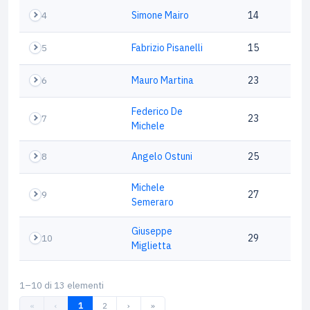
4
Simone Mairo
14
5
Fabrizio Pisanelli
15
6
Mauro Martina
23
Federico De
7
23
Michele
8
Angelo Ostuni
25
Michele
9
27
Semeraro
Giuseppe
10
29
Miglietta
1–10 di 13 elementi
«
‹
1
2
›
»