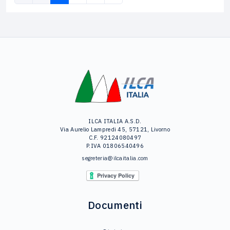
ILCA ITALIA A.S.D.
Via Aurelio Lampredi 45, 57121, Livorno
C.F. 92124080497
P.IVA 01806540496
segreteria@ilcaitalia.com
Documenti