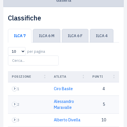
Galleria
Classifiche
ILCA 7
ILCA 6 M
ILCA 6 F
ILCA 4
per pagina
POSIZIONE
ATLETA
PUNTI
1
Ciro Basile
4
Alessandro
2
5
Maravalle
3
Alberto Divella
10