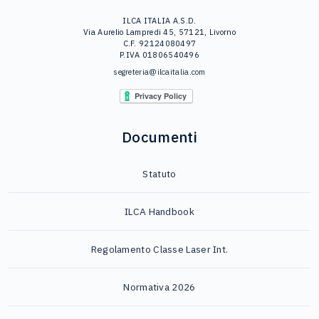
ILCA ITALIA A.S.D.
Via Aurelio Lampredi 45, 57121, Livorno
C.F. 92124080497
P.IVA 01806540496
segreteria@ilcaitalia.com
Documenti
Statuto
ILCA Handbook
Regolamento Classe Laser Int.
Normativa 2026