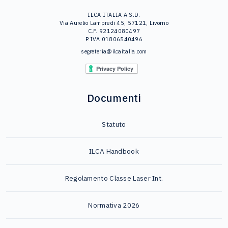
ILCA ITALIA A.S.D.
Via Aurelio Lampredi 45, 57121, Livorno
C.F. 92124080497
P.IVA 01806540496
segreteria@ilcaitalia.com
Documenti
Statuto
ILCA Handbook
Regolamento Classe Laser Int.
Normativa 2026