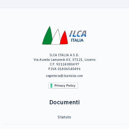
ILCA ITALIA A.S.D.
Via Aurelio Lampredi 45, 57121, Livorno
C.F. 92124080497
P.IVA 01806540496
segreteria@ilcaitalia.com
Documenti
Statuto