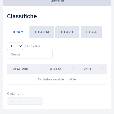
Galleria
Classifiche
ILCA 7
ILCA 6 M
ILCA 6 F
ILCA 4
per pagina
POSIZIONE
ATLETA
PUNTI
No data available in table
0 elementi
«
‹
›
»