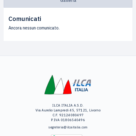
Galleria
Comunicati
Ancora nessun comunicato.
ILCA ITALIA A.S.D.
Via Aurelio Lampredi 45, 57121, Livorno
C.F. 92124080497
P.IVA 01806540496
segreteria@ilcaitalia.com