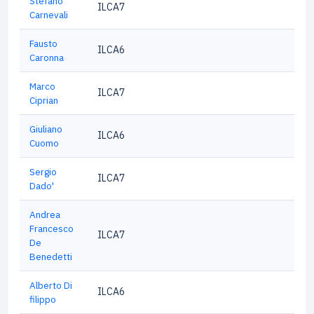
Stefano
ILCA7
Carnevali
Fausto
ILCA6
Caronna
Marco
ILCA7
Ciprian
Giuliano
ILCA6
Cuomo
Sergio
ILCA7
Dado'
Andrea
Francesco
ILCA7
De
Benedetti
Alberto Di
ILCA6
filippo