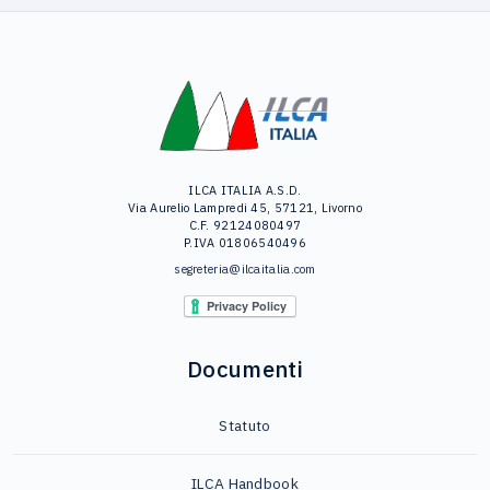
ILCA ITALIA A.S.D.
Via Aurelio Lampredi 45, 57121, Livorno
C.F. 92124080497
P.IVA 01806540496
segreteria@ilcaitalia.com
Documenti
Statuto
ILCA Handbook