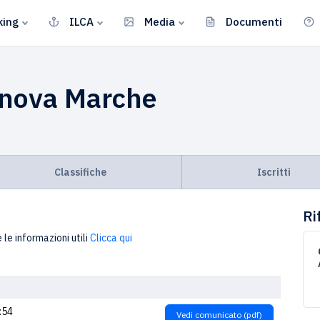
king
ILCA
Media
Documenti
anova Marche
Classifiche
Iscritti
Ri
 le informazioni utili
Clicca qui
:54
Vedi comunicato (pdf)