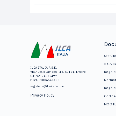
Doc
Statut
ILCA H
ILCA ITALIA A.S.D.
Regola
Via Aurelio Lampredi 45, 57121, Livorno
C.F. 92124080497
Normat
P.IVA 01806540496
segreteria@ilcaitalia.com
Regola
Privacy Policy
Codice
MOG I