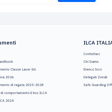
umenti
ILCA ITALI
o
Contattaci
andbook
Chi Siamo
mento Classe Laser Int.
Elenco Soci
iva 2026
Delegati Zonali
mento di regata 2025-2028
Safe Guarding Off
 di comportamento Etico ILCA
LCA 2024