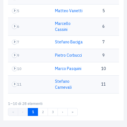
5
Matteo Vanetti
5
Marcello
6
6
Cassini
7
Stefano Baciga
7
9
Pietro Corbucci
9
10
Marco Pasquini
10
Stefano
11
11
Carnevali
1–10 di 28 elementi
«
‹
1
2
3
›
»