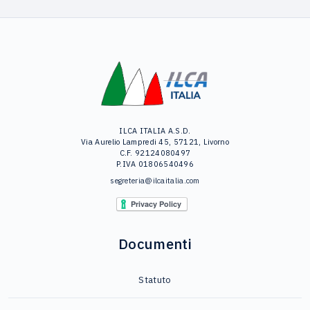
ILCA ITALIA A.S.D.
Via Aurelio Lampredi 45, 57121, Livorno
C.F. 92124080497
P.IVA 01806540496
segreteria@ilcaitalia.com
Documenti
Statuto