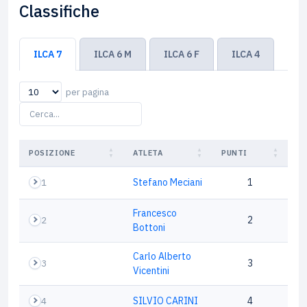
Classifiche
ILCA 7
ILCA 6 M
ILCA 6 F
ILCA 4
per pagina
POSIZIONE
ATLETA
PUNTI
1
Stefano Meciani
1
Francesco
2
2
Bottoni
Carlo Alberto
3
3
Vicentini
4
SILVIO CARINI
4