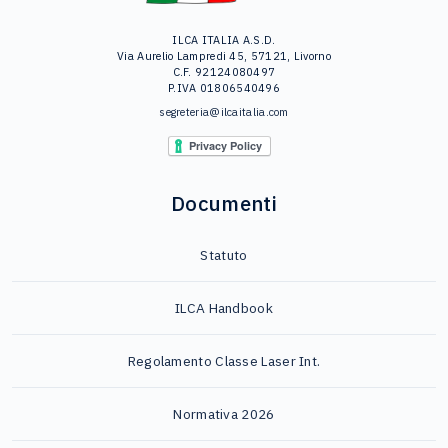
ILCA ITALIA A.S.D.
Via Aurelio Lampredi 45, 57121, Livorno
C.F. 92124080497
P.IVA 01806540496
segreteria@ilcaitalia.com
Documenti
Statuto
ILCA Handbook
Regolamento Classe Laser Int.
Normativa 2026