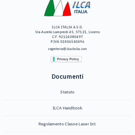
ILCA ITALIA A.S.D.
Via Aurelio Lampredi 45, 57121, Livorno
C.F. 92124080497
P.IVA 01806540496
segreteria@ilcaitalia.com
Documenti
Statuto
ILCA Handbook
Regolamento Classe Laser Int.