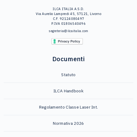
ILCA ITALIA A.S.D.
Via Aurelio Lampredi 45, 57121, Livorno
C.F. 92124080497
P.IVA 01806540496
segreteria@ilcaitalia.com
Documenti
Statuto
ILCA Handbook
Regolamento Classe Laser Int.
Normativa 2026