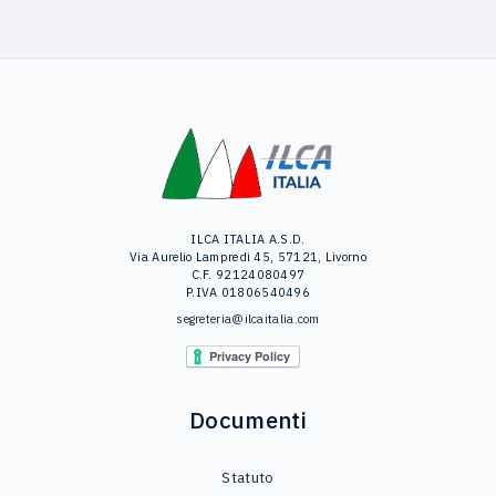
ILCA ITALIA A.S.D.
Via Aurelio Lampredi 45, 57121, Livorno
C.F. 92124080497
P.IVA 01806540496
segreteria@ilcaitalia.com
Documenti
Statuto