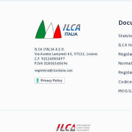
Doc
Statut
ILCA H
ILCA ITALIA A.S.D.
Regola
Via Aurelio Lampredi 45, 57121, Livorno
C.F. 92124080497
Normat
P.IVA 01806540496
segreteria@ilcaitalia.com
Regola
Codice
MOG I