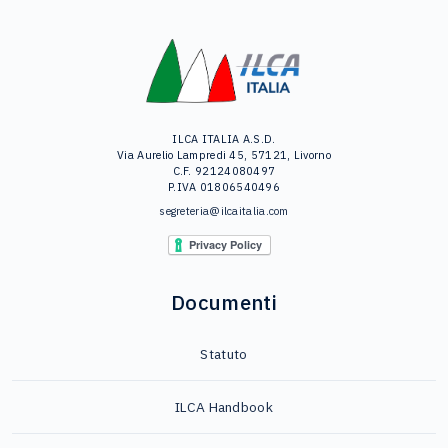
ILCA ITALIA A.S.D.
Via Aurelio Lampredi 45, 57121, Livorno
C.F. 92124080497
P.IVA 01806540496
segreteria@ilcaitalia.com
Documenti
Statuto
ILCA Handbook