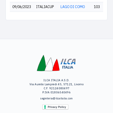
09/06/2023
ITALIACUP
LAGO DI COMO
103
ILCA ITALIA A.S.D.
Via Aurelio Lampredi 45, 57121, Livorno
C.F. 92124080497
P.IVA 01806540496
segreteria@ilcaitalia.com