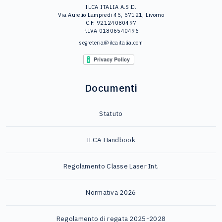
ILCA ITALIA A.S.D.
Via Aurelio Lampredi 45, 57121, Livorno
C.F. 92124080497
P.IVA 01806540496
segreteria@ilcaitalia.com
Documenti
Statuto
ILCA Handbook
Regolamento Classe Laser Int.
Normativa 2026
Regolamento di regata 2025-2028