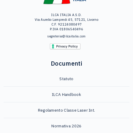
ILCA ITALIA A.S.D.
Via Aurelio Lampredi 45, 57121, Livorno
C.F. 92124080497
P.IVA 01806540496
segreteria@ilcaitalia.com
Documenti
Statuto
ILCA Handbook
Regolamento Classe Laser Int.
Normativa 2026