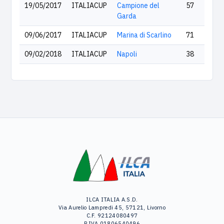
19/05/2017
ITALIACUP
Campione del
57
Garda
09/06/2017
ITALIACUP
Marina di Scarlino
71
09/02/2018
ITALIACUP
Napoli
38
ILCA ITALIA A.S.D.
Via Aurelio Lampredi 45, 57121, Livorno
C.F. 92124080497
P.IVA 01806540496